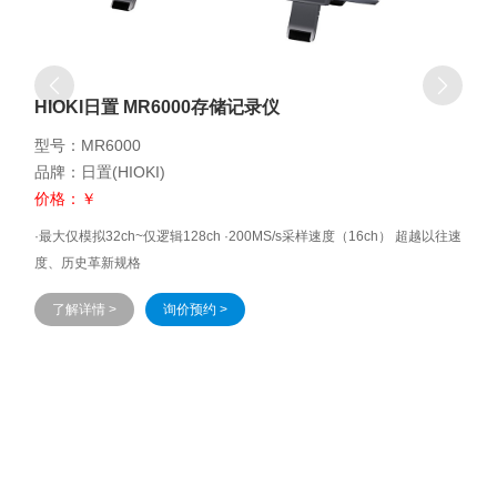
HIOKI日置 MR6000存储记录仪
型号：MR6000
品牌：日置(HIOKI)
价格：￥
·最大仅模拟32ch~仅逻辑128ch ·200MS/s采样速度（16ch） 超越以往速
度、历史革新规格
了解详情 >
询价预约 >