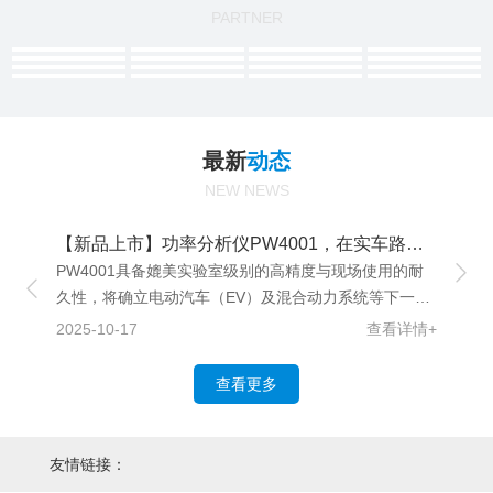
PARTNER
最新
动态
NEW NEWS
【新品上市】功率分析仪PW4001，在实车路试中亦可提供媲美实验室级别的高精度功率测量
万博
如
PW4001具备媲美实验室级别的高精度与现场使用的耐
十年
久性，将确立电动汽车（EV）及混合动力系统等下一代
2024
移动出行领域中，功率测量的全新标准。
详情+
2025-10-17
查看详情+
查看更多
友情链接：