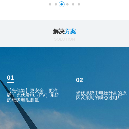
解决
方案
SOLUTION
01
02
【光储氢】更安全、更准
光伏系统中电压升高的原
确！光伏发电（PV）系统
因及预期的瞬态过电压
的绝缘电阻测量