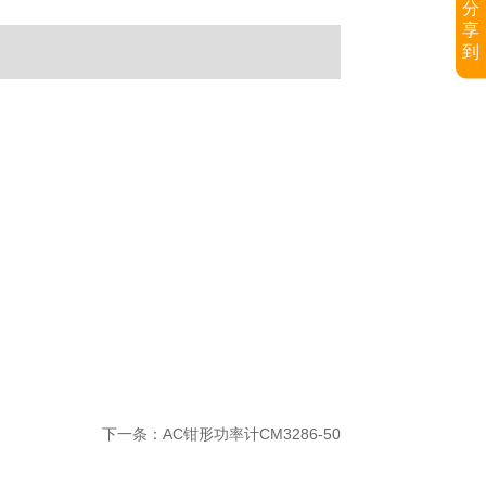
分
享
到
下一条：AC钳形功率计CM3286-50