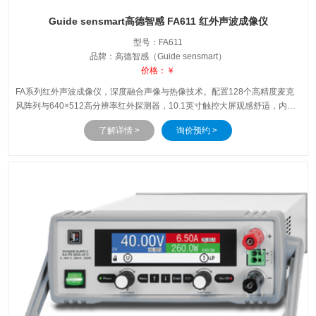
Guide sensmart高德智感 FA611 红外声波成像仪
型号：FA611
品牌：高德智感（Guide sensmart）
价格：￥
FA系列红外声波成像仪，深度融合声像与热像技术。配置128个高精度麦克
风阵列与640×512高分辨率红外探测器，10.1英寸触控大屏观感舒适，内外
置电池方案确保长效续航。该设备具备快速发现温度异常、精准定位气体泄
了解详情 >
询价预约 >
漏以及排查局部放电隐患的能力，为电力、制造、石化等行业提供高效、全
面的检测解决方案。