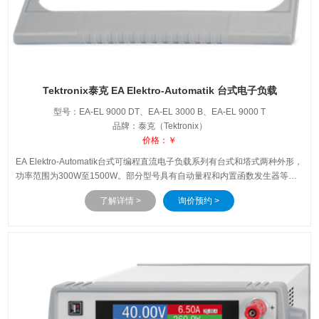
Tektronix泰克 EA Elektro-Automatik 台式电子负载
型号：EA-EL 9000 DT、EA-EL 3000 B、EA-EL 9000 T
品牌：泰克（Tektronix）
价格：￥
EA Elektro-Automatik台式可编程直流电子负载系列有台式和塔式两种外形，
功率范围为300W至1500W。部分型号具有自动量程和内置函数发生器等高
级功能。自动量程功能可在电压较低时自动调整为高电流，反之亦然，在各
了解详情 >
询价预约 >
种电压/电流水平下都能保持全耗散功率。函数发生器可提供多种波形，如正
弦波、三角波、矩形波和梯形波，还可驱动定自定义的任意波形，以实现动
态加载。