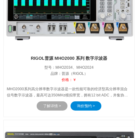
RIGOL普源 MHO2000 系列 数字示波器
型号：MHO2034、MHO2024
品牌：普源（RIGOL）
价格：￥
MHO2000系列高分辨率数字示波器是一款性能可靠的经济型高分辨率混合
信号数字示波器，最高可达350MHz模拟带宽，拥有12 bit ADC，并集协议
分析仪，逻辑分析仪，信号发生器等多种仪器功能于一体，适用于医疗电
了解详情 >
询价预约 >
子、电源、电力、汽车电子等领域的多种测试和分析任务，是一款功能完
整、性能强大的经济型仪器。MHO2000系列示波器轻松实现多维洞察，且
触手可及。