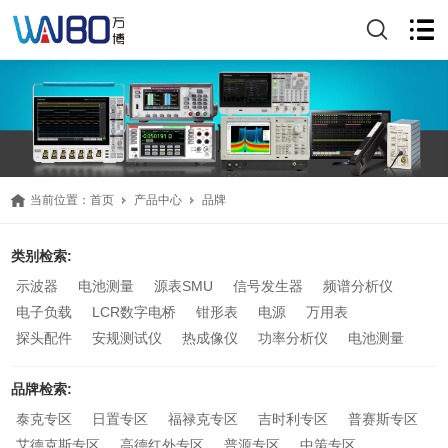
当前位置：
首页
产品中心
品牌
类别检索
:
示波器
电池测量
源表SMU
信号发生器
频谱分析仪
电子负载
LCR数字电桥
钳形表
电源
万用表
探头配件
安规测试仪
热成像仪
功率分析仪
电池测量
品牌检索
:
泰克专区
日置专区
福禄克专区
吉时利专区
普赛斯专区
艾德克斯专区
高德红外专区
普源专区
中策专区