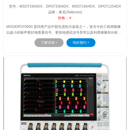
型号：MSO73304DX、DPO73304DX、MSO71604DX、DPO71254DX
品牌：泰克(Tektronix)
价格：￥
MSO/DPO70000 是同类产品中较先进的示波器之一，使当今的工程师能够
以超小的噪声更好地查看信号、更快地调试信号异常以及利用测量和分析工
具进行自动一致性测试和其他验证。
了解详情 >
询价预约 >