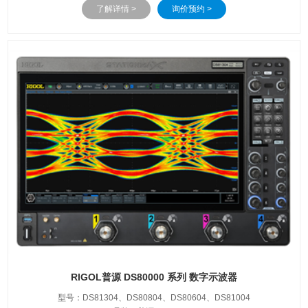
了解详情 >
询价预约 >
的测试问题。当前DHO5000案例大赛火热进行中，欢迎点击下方“案例大
赛”按钮了解详情！
RIGOL普源 DS80000 系列 数字示波器
型号：DS81304、DS80804、DS80604、DS81004