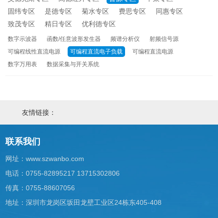
固纬专区
是德专区
菊水专区
费思专区
同惠专区
致茂专区
精日专区
优利德专区
数字示波器
函数/任意波形发生器
频谱分析仪
射频信号源
可编程线性直流电源
可编程直流电子负载
可编程直流电源
数字万用表
数据采集与开关系统
友情链接：
联系我们
网址：
www.szwanbo.com
电话：0755-82895217 13715302806
传真：0755-88607056
地址：深圳市龙岗区坂田龙壁工业区24栋东405-408