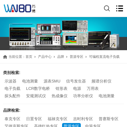
当前位置：
首页
产品中心
品牌
普源专区
可编程直流电子负载
类别检索
:
示波器
电池测量
源表SMU
信号发生器
频谱分析仪
电子负载
LCR数字电桥
钳形表
电源
万用表
探头配件
安规测试仪
热成像仪
功率分析仪
电池测量
品牌检索
:
泰克专区
日置专区
福禄克专区
吉时利专区
普赛斯专区
艾德克斯专区
高德红外专区
普源专区
中策专区